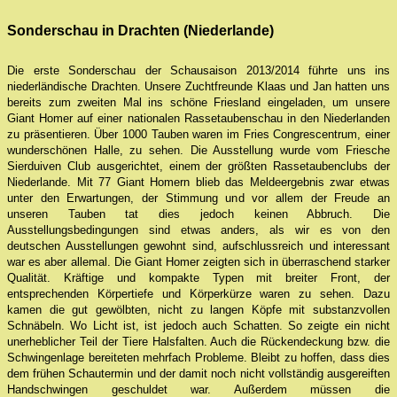
Sonderschau in Drachten (Niederlande)
Die erste Sonderschau der Schausaison 2013/2014 führte uns ins
niederländische Drachten. Unsere Zuchtfreunde Klaas und Jan hatten uns
bereits zum zweiten Mal ins schöne Friesland eingeladen, um unsere
Giant Homer auf einer nationalen Rassetaubenschau in den Niederlanden
zu präsentieren. Über 1000 Tauben waren im Fries Congrescentrum, einer
wunderschönen Halle, zu sehen. Die Ausstellung wurde vom Friesche
Sierduiven Club ausgerichtet, einem der größten Rassetaubenclubs der
Niederlande. Mit 77 Giant Homern blieb das Meldeergebnis zwar etwas
unter den Erwartungen, der Stimmung und vor allem der Freude an
unseren Tauben tat dies jedoch keinen Abbruch. Die
Ausstellungsbedingungen sind etwas anders, als wir es von den
deutschen Ausstellungen gewohnt sind, aufschlussreich und interessant
war es aber allemal. Die Giant Homer zeigten sich in überraschend starker
Qualität. Kräftige und kompakte Typen mit breiter Front, der
entsprechenden Körpertiefe und Körperkürze waren zu sehen. Dazu
kamen die gut gewölbten, nicht zu langen Köpfe mit substanzvollen
Schnäbeln. Wo Licht ist, ist jedoch auch Schatten. So zeigte ein nicht
unerheblicher Teil der Tiere Halsfalten. Auch die Rückendeckung bzw. die
Schwingenlage bereiteten mehrfach Probleme. Bleibt zu hoffen, dass dies
dem frühen Schautermin und der damit noch nicht vollständig ausgereiften
Handschwingen geschuldet war. Außerdem müssen die