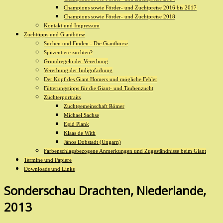
Champions sowie Förder- und Zuchtpreise 2016 bis 2017
Champions sowie Förder- und Zuchtpreise 2018
Kontakt und Impressum
Zuchttipps und Giantbörse
Suchen und Finden - Die Giantbörse
Spitzentiere züchten?
Grundregeln der Vererbung
Vererbung der Indigofärbung
Der Kopf des Giant Homers und mögliche Fehler
Fütterungstipps für die Giant- und Taubenzucht
Züchterportraits
Zuchtgemeinschaft Römer
Michael Sachse
Egid Plank
Klaas de With
János Dobstadt (Ungarn)
Farbenschlagsbezogene Anmerkungen und Zugeständnisse beim Giant
Termine und Papiere
Downloads und Links
Sonderschau Drachten, Niederlande,
2013