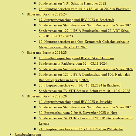
Sonderschau zur VDT-Schau in Hannover 2022
18. Hauptsonderschau vom 14. bis 15. Januar 2023 in Brachstedt
Bilder und Berichte 2023/24
17. Jungtierbesprechung und JHV 2023 in Brachstedt
Sonderschau zur Sierduivenshow Noord-Nederland in Sneek 2023
Sonderschau zur 127. LIPSIA-Bundesschau und 72. VDT-Schau
vom 01. bis 03.12.2023
19. Hauptsonderschau und Otto-Krummradt-Gedächtnisschau in
Meyenburg vom 16. - 17.12.2023
Bilder und Berichte 2024/25
18. Jungtierbesprechung und JHV 2024 in Kloddram
Sonderschau in Radeberg vom 02. - 03.11.2024
Sonderschau zur Sierduivenshow Noord-Nederland in Sneek 2024
Sonderschau zur 128. LIPSIA-Bundesschau und 106. Nationalen
Bundessiegerschau in Leipzig 2024
20. Hauptsonderschau vom 14. - 15.12.2024 in Brachstedt
Sonderschau zur 73. VDT-Schau in Erfurt vom 10. - 12.01.2025
Bilder und Berichte 2025/26
19. Jungtierbesprechung und JHV 2025 in Jerischke
Sonderschau zur Sierduivenshow Noord-Nederland in Sneek 2025
30. Europaschau vom 7. bis 9. November 2025 in Nitra
Sonderschau zur 74. VDT-Schau und 129. LIPSIA-Bundesschau in
Leipzig
21. Hauptsonderschau vom 17. - 18.01.2026 in Wildetaube
Rassebeschreibung