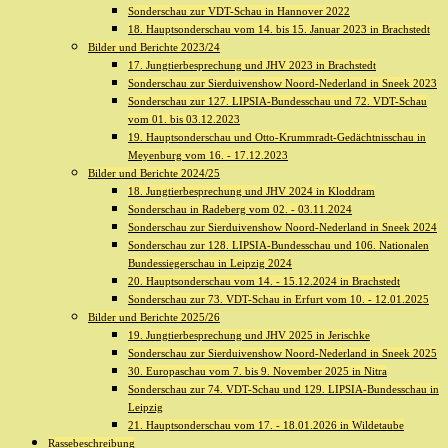
Sonderschau zur VDT-Schau in Hannover 2022
18. Hauptsonderschau vom 14. bis 15. Januar 2023 in Brachstedt
Bilder und Berichte 2023/24
17. Jungtierbesprechung und JHV 2023 in Brachstedt
Sonderschau zur Sierduivenshow Noord-Nederland in Sneek 2023
Sonderschau zur 127. LIPSIA-Bundesschau und 72. VDT-Schau
vom 01. bis 03.12.2023
19. Hauptsonderschau und Otto-Krummradt-Gedächtnisschau in
Meyenburg vom 16. - 17.12.2023
Bilder und Berichte 2024/25
18. Jungtierbesprechung und JHV 2024 in Kloddram
Sonderschau in Radeberg vom 02. - 03.11.2024
Sonderschau zur Sierduivenshow Noord-Nederland in Sneek 2024
Sonderschau zur 128. LIPSIA-Bundesschau und 106. Nationalen
Bundessiegerschau in Leipzig 2024
20. Hauptsonderschau vom 14. - 15.12.2024 in Brachstedt
Sonderschau zur 73. VDT-Schau in Erfurt vom 10. - 12.01.2025
Bilder und Berichte 2025/26
19. Jungtierbesprechung und JHV 2025 in Jerischke
Sonderschau zur Sierduivenshow Noord-Nederland in Sneek 2025
30. Europaschau vom 7. bis 9. November 2025 in Nitra
Sonderschau zur 74. VDT-Schau und 129. LIPSIA-Bundesschau in
Leipzig
21. Hauptsonderschau vom 17. - 18.01.2026 in Wildetaube
Rassebeschreibung