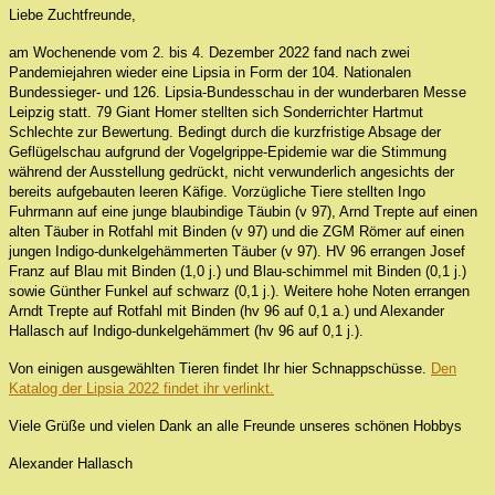
Liebe Zuchtfreunde,
am Wochenende vom 2. bis 4. Dezember 2022 fand nach zwei
Pandemiejahren wieder eine Lipsia in Form der 104. Nationalen
Bundessieger- und 126. Lipsia-Bundesschau in der wunderbaren Messe
Leipzig statt. 79 Giant Homer stellten sich Sonderrichter Hartmut
Schlechte zur Bewertung. Bedingt durch die kurzfristige Absage der
Geflügelschau aufgrund der Vogelgrippe-Epidemie war die Stimmung
während der Ausstellung gedrückt, nicht verwunderlich angesichts der
bereits aufgebauten leeren Käfige. Vorzügliche Tiere stellten Ingo
Fuhrmann auf eine junge blaubindige Täubin (v 97), Arnd Trepte auf einen
alten Täuber in Rotfahl mit Binden (v 97) und die ZGM Römer auf einen
jungen Indigo-dunkelgehämmerten Täuber (v 97). HV
96 errangen
Josef
Franz auf Blau mit Binden (1,0 j.) und Blau-schimmel mit Binden (0,1 j.)
sowie Günther Funkel auf schwarz (0,1 j.). Weitere hohe Noten errangen
Arndt Trepte auf Rotfahl mit Binden (hv 96 auf 0,1 a.) und Alexander
Hallasch
auf Indigo-dunkelgehämmert (hv 96 auf 0,1 j.).
Von einigen ausgewählten Tieren findet Ihr hier Schnappschüsse.
Den
Katalog der Lipsia 2022 findet ihr verlinkt.
Viele Grüße und vielen Dank an alle Freunde unseres schönen Hobbys
Alexander Hallasch