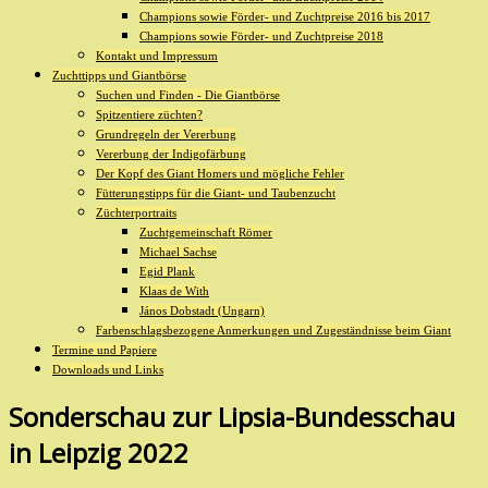
Champions sowie Förder- und Zuchtpreise 2016 bis 2017
Champions sowie Förder- und Zuchtpreise 2018
Kontakt und Impressum
Zuchttipps und Giantbörse
Suchen und Finden - Die Giantbörse
Spitzentiere züchten?
Grundregeln der Vererbung
Vererbung der Indigofärbung
Der Kopf des Giant Homers und mögliche Fehler
Fütterungstipps für die Giant- und Taubenzucht
Züchterportraits
Zuchtgemeinschaft Römer
Michael Sachse
Egid Plank
Klaas de With
János Dobstadt (Ungarn)
Farbenschlagsbezogene Anmerkungen und Zugeständnisse beim Giant
Termine und Papiere
Downloads und Links
Sonderschau zur Lipsia-Bundesschau
in Leipzig 2022