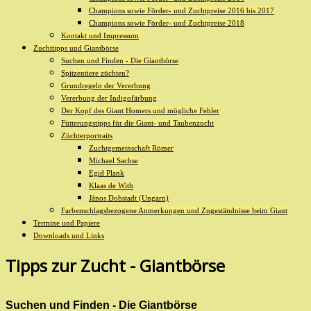
Champions sowie Förder- und Zuchtpreise 2016 bis 2017
Champions sowie Förder- und Zuchtpreise 2018
Kontakt und Impressum
Zuchttipps und Giantbörse
Suchen und Finden - Die Giantbörse
Spitzentiere züchten?
Grundregeln der Vererbung
Vererbung der Indigofärbung
Der Kopf des Giant Homers und mögliche Fehler
Fütterungstipps für die Giant- und Taubenzucht
Züchterportraits
Zuchtgemeinschaft Römer
Michael Sachse
Egid Plank
Klaas de With
János Dobstadt (Ungarn)
Farbenschlagsbezogene Anmerkungen und Zugeständnisse beim Giant
Termine und Papiere
Downloads und Links
Tipps zur Zucht - Giantbörse
Suchen und Finden - Die Giantbörse