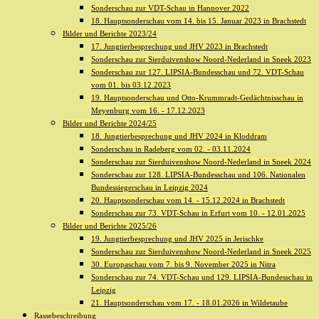
Sonderschau zur VDT-Schau in Hannover 2022
18. Hauptsonderschau vom 14. bis 15. Januar 2023 in Brachstedt
Bilder und Berichte 2023/24
17. Jungtierbesprechung und JHV 2023 in Brachstedt
Sonderschau zur Sierduivenshow Noord-Nederland in Sneek 2023
Sonderschau zur 127. LIPSIA-Bundesschau und 72. VDT-Schau
vom 01. bis 03.12.2023
19. Hauptsonderschau und Otto-Krummradt-Gedächtnisschau in
Meyenburg vom 16. - 17.12.2023
Bilder und Berichte 2024/25
18. Jungtierbesprechung und JHV 2024 in Kloddram
Sonderschau in Radeberg vom 02. - 03.11.2024
Sonderschau zur Sierduivenshow Noord-Nederland in Sneek 2024
Sonderschau zur 128. LIPSIA-Bundesschau und 106. Nationalen
Bundessiegerschau in Leipzig 2024
20. Hauptsonderschau vom 14. - 15.12.2024 in Brachstedt
Sonderschau zur 73. VDT-Schau in Erfurt vom 10. - 12.01.2025
Bilder und Berichte 2025/26
19. Jungtierbesprechung und JHV 2025 in Jerischke
Sonderschau zur Sierduivenshow Noord-Nederland in Sneek 2025
30. Europaschau vom 7. bis 9. November 2025 in Nitra
Sonderschau zur 74. VDT-Schau und 129. LIPSIA-Bundesschau in
Leipzig
21. Hauptsonderschau vom 17. - 18.01.2026 in Wildetaube
Rassebeschreibung