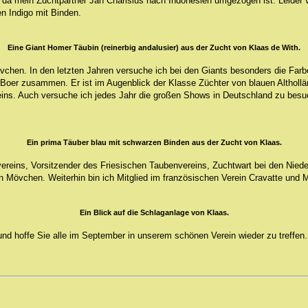
, da mein Zuchtpartner Jan Charisius nach Indonesien umgezogen ist. Leider v
en Indigo mit Binden.
Eine Giant Homer Täubin (reinerbig andalusier) aus der Zucht von Klaas de With.
övchen. In den letzten Jahren versuche ich bei den Giants besonders die Far
de Boer zusammen. Er ist im Augenblick der Klasse Züchter von blauen Altho
eins. Auch versuche ich jedes Jahr die großen Shows in Deutschland zu besu
Ein prima Täuber blau mit schwarzen Binden aus der Zucht von Klaas.
ereins, Vorsitzender des Friesischen Taubenvereins, Zuchtwart bei den Niede
n Mövchen. Weiterhin bin ich Mitglied im französischen Verein Cravatte und M
Ein Blick auf die Schlaganlage von Klaas.
nd hoffe Sie alle im September in unserem schönen Verein wieder zu treffen.