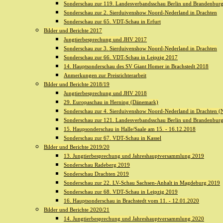
Sonderschau zur 119. Landesverbandsschau Berlin und Brandenburg 
Sonderschau zur 2. Sierduivenshow Noord-Nederland in Drachten
Sonderschau zur 65. VDT-Schau in Erfurt
Bilder und Berichte 2017
Jungtierbesprechung und JHV 2017
Sonderschau zur 3. Sierduivenshow Noord-Nederland in Drachten
Sonderschau zur 66. VDT-Schau in Leipzig 2017
14. Hauptsonderschau des SV Giant Homer in Brachstedt 2018
Anmerkungen zur Preisrichterarbeit
Bilder und Berichte 2018/19
Jungtierbesprechung und JHV 2018
29. Europaschau in Herning (Dänemark)
Sonderschau zur 4. Sierduivenshow Noord-Nederland in Drachten (N
Sonderschau zur 121. Landesverbandsschau Berlin und Brandenburg 
15. Haupsonderschau in Halle/Saale am 15. - 16.12.2018
Sonderschau zur 67. VDT-Schau in Kassel
Bilder und Berichte 2019/20
13. Jungtierbesprechung und Jahreshauptversammlung 2019
Sonderschau Radeberg 2019
Sonderschau Drachten 2019
Sonderschau zur 22. LV-Schau Sachsen-Anhalt in Magdeburg 2019
Sonderschau zur 68. VDT-Schau in Leipzig 2019
16. Hauptsonderschau in Brachstedt vom 11. - 12.01.2020
Bilder und Berichte 2020/21
14. Jungtierbesprechung und Jahreshauptversammlung 2020