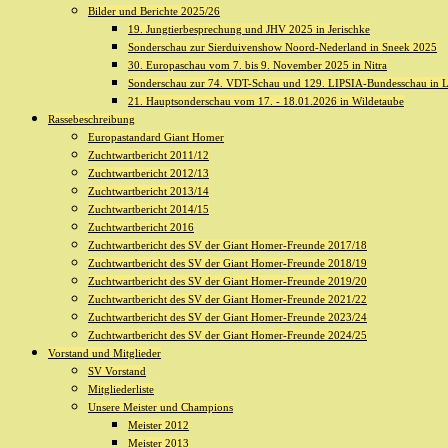
Bilder und Berichte 2025/26
19. Jungtierbesprechung und JHV 2025 in Jerischke
Sonderschau zur Sierduivenshow Noord-Nederland in Sneek 2025
30. Europaschau vom 7. bis 9. November 2025 in Nitra
Sonderschau zur 74. VDT-Schau und 129. LIPSIA-Bundesschau in L
21. Hauptsonderschau vom 17. - 18.01.2026 in Wildetaube
Rassebeschreibung
Europastandard Giant Homer
Zuchtwartbericht 2011/12
Zuchtwartbericht 2012/13
Zuchtwartbericht 2013/14
Zuchtwartbericht 2014/15
Zuchtwartbericht 2016
Zuchtwartbericht des SV der Giant Homer-Freunde 2017/18
Zuchtwartbericht des SV der Giant Homer-Freunde 2018/19
Zuchtwartbericht des SV der Giant Homer-Freunde 2019/20
Zuchtwartbericht des SV der Giant Homer-Freunde 2021/22
Zuchtwartbericht des SV der Giant Homer-Freunde 2023/24
Zuchtwartbericht des SV der Giant Homer-Freunde 2024/25
Vorstand und Mitglieder
SV Vorstand
Mitgliederliste
Unsere Meister und Champions
Meister 2012
Meister 2013