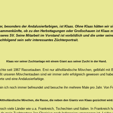
r, besonders der Andalusierfarbigen, ist Klaas. Ohne Klaas hätten wir s
ammenkünfte, ob zu den Herbsttagungen oder Großschauen ist Klaas mit 
 unseres SV. Seine Mitarbeit im Vorstand ist vorbildlich und die unter 
hfolgend sein sehr interessantes Züchterportrait.
Klaas vor seiner Zuchtanlage mit einem Giant aus seiner Zucht in der Hand.
üchte seit 1967 Rassetauben. Erst nur altholländische Mövchen, gelbfahl mi
 Mit unseren Mövchentauben sind wir immer sehr erfolgreich gewesen und ha
te und eine Andalusierfarbige.
bin ich noch immer befreundet und besuche ihn mehrere Male pro Jahr. Von Fr
Altholländische Mövchen, die Rasse, die neben den Giants von Klaas gezüchtet wird
och viele Länder wie u.a. Frankreich, Tschechien und Italien. In Frankreich h