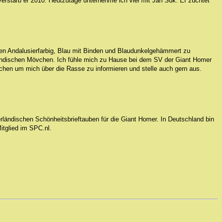
erstarb er 2010. Heutzutage unternehme ich viel mit Jan Suk. Er züchtet
ben Andalusierfarbig, Blau mit Binden und Blaudunkelgehämmert zu
lländischen Mövchen. Ich fühle mich zu Hause bei dem SV der Giant Homer
chen um mich über die Rasse zu informieren und stelle auch gern aus.
rländischen Schönheitsbrieftauben für die Giant Homer. In Deutschland bin
itglied im SPC.nl.