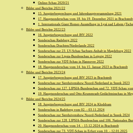
Online-Schau 2020/21
Bilder und Berichte 2021/22
15. Jungtierbesprechung und Jahreshauptversammlung 2021
17. Hauptsonderschau vom 18. bis 19. Dezember 2021 in Brachstedt
1. Internationale Giant Homer-Ausstellung in Lysá nad Labem (Tsch
Bilder und Berichte 2022/23
16. Jungtierbesprechung und JHV 2022
Sonderschau Radeberg 2022
Sonderschau Drachten/Niederlande 2022
Sonderschau zur 23. LV-Schau Sachsen-Anhalt in Magdeburg 2022
Sonderschau zur Lipsia-Bundesschau in Leipzig 2022
Sonderschau zur VDT-Schau in Hannover 2022
18. Hauptsonderschau vom 14. bis 15. Januar 2023 in Brachstedt
Bilder und Berichte 2023/24
17. Jungtierbesprechung und JHV 2023 in Brachstedt
Sonderschau zur Sierduivenshow Noord-Nederland in Sneek 2023
Sonderschau zur 127. LIPSIA-Bundesschau und 72. VDT-Schau vom
19. Hauptsonderschau und Otto-Krummradt-Gedächtnisschau in Me
Bilder und Berichte 2024/25
18. Jungtierbesprechung und JHV 2024 in Kloddram
Sonderschau in Radeberg vom 02. - 03.11.2024
Sonderschau zur Sierduivenshow Noord-Nederland in Sneek 2024
Sonderschau zur 128. LIPSIA-Bundesschau und 106. Nationalen Bun
20. Hauptsonderschau vom 14. - 15.12.2024 in Brachstedt
Sonderschau zur 73. VDT-Schau in Erfurt vom 10. - 12.01.2025