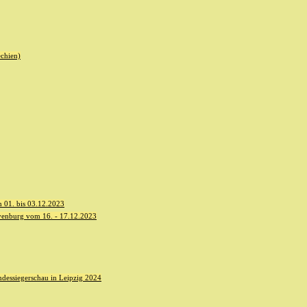
echien)
 01. bis 03.12.2023
yenburg vom 16. - 17.12.2023
dessiegerschau in Leipzig 2024