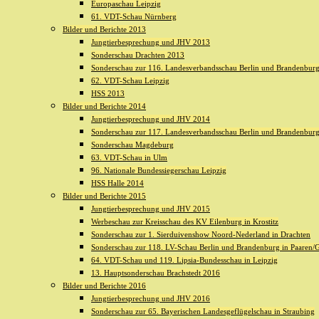
Europaschau Leipzig
61. VDT-Schau Nürnberg
Bilder und Berichte 2013
Jungtierbesprechung und JHV 2013
Sonderschau Drachten 2013
Sonderschau zur 116. Landesverbandsschau Berlin und Brandenburg 
62. VDT-Schau Leipzig
HSS 2013
Bilder und Berichte 2014
Jungtierbesprechung und JHV 2014
Sonderschau zur 117. Landesverbandsschau Berlin und Brandenburg 
Sonderschau Magdeburg
63. VDT-Schau in Ulm
96. Nationale Bundessiegerschau Leipzig
HSS Halle 2014
Bilder und Berichte 2015
Jungtierbesprechung und JHV 2015
Werbeschau zur Kreisschau des KV Eilenburg in Krostitz
Sonderschau zur 1. Sierduivenshow Noord-Nederland in Drachten
Sonderschau zur 118. LV-Schau Berlin und Brandenburg in Paaren/G
64. VDT-Schau und 119. Lipsia-Bundesschau in Leipzig
13. Hauptsonderschau Brachstedt 2016
Bilder und Berichte 2016
Jungtierbesprechung und JHV 2016
Sonderschau zur 65. Bayerischen Landesgeflügelschau in Straubing