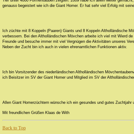
Tier unter 4000 Formentauben zeigten. 2009 habe ich allein weiter gemacht
genauso begeistert wie ich die Giant Homer. Er hat sehr viel Erfolg mit sein
Ich züchte mit 8 Koppeln (Paaren) Giants und 8 Koppeln Altholländische M
verbessern. Bei den Altholländischen Mövchen arbeite ich viel mit Wierd 
Freunde und besuche immer mit viel Vergnügen die Aktivitäten unseres Ver
Neben der Zucht bin ich auch in vielen ehrenamtlichen Funktionen aktiv.
Ich bin Vorsitzender des niederländischen Altholländischen Mövchentaubenv
ich Beisitzer im SV der Giant Homer und Mitglied im SV der Altholländische
Allen Giant Homerzüchtern wünsche ich ein gesundes und gutes Zuchtjahr u
Mit freundlichen Grüßen Klaas de With
Back to Top