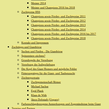
Meister 2014
Meister und Champions 2016 bis 2018
Zuchtpreise HSS
Champions sowie Förder- und Zuchtpreise 2011
Champions sowie Förder- und Zuchtpreise 2012
Champions sowie Förder- und Zuchtpreise 2013
Champions sowie Förder- und Zuchtpreise 2014
Champions sowie Förder- und Zuchtpreise 2016 bis 2017
Champions sowie Förder- und Zuchtpreise 2018
Kontakt und Impressum
Zuchttipps und Giantbörse
Suchen und Finden - Die Giantbörse
Spitzentiere züchten?
Grundregeln der Vererbung
Vererbung der Indigofärbung
Der Kopf des Giant Homers und mögliche Fehler
Fütterungstipps für die Giant- und Taubenzucht
Züchterportraits
Zuchtgemeinschaft Römer
Michael Sachse
Egid Plank
Klaas de With
János Dobstadt (Ungarn)
Farbenschlagsbezogene Anmerkungen und Zugeständnisse beim Giant
Termine und Papiere